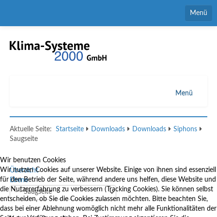
Menü
Home
Kontaktformular
Ansprechpartner
Menü
Downloads
Luftbefeuchter
Aktuelle Seite:
Startseite
Downloads
Downloads
Siphons
Stellenmarkt
Verdunstungskühler
Saugseite
Entfeuchter
Wir benutzen Cookies
Wir nutzen Cookies auf unserer Website. Einige von ihnen sind essenziell
Übersicht
Siphons
für den Betrieb der Seite, während andere uns helfen, diese Website und
Ebene
die Nutzererfahrung zu verbessern (Tracking Cookies). Sie können selbst
Anwendungen
entscheiden, ob Sie die Cookies zulassen möchten. Bitte beachten Sie,
dass bei einer Ablehnung womöglich nicht mehr alle Funktionalitäten der
Service