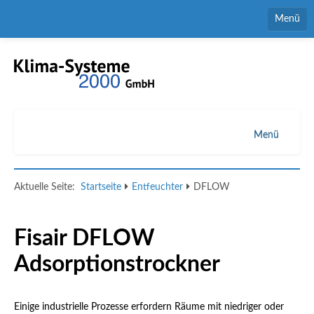
Menü
Home
Kontaktformular
Ansprechpartner
Menü
Downloads
Luftbefeuchter
Aktuelle Seite:
Startseite
Entfeuchter
DFLOW
Stellenmarkt
Verdunstungskühler
Entfeuchter
Fisair DFLOW
Siphons
Adsorptionstrockner
Anwendungen
Einige industrielle Prozesse erfordern Räume mit niedriger oder
Service