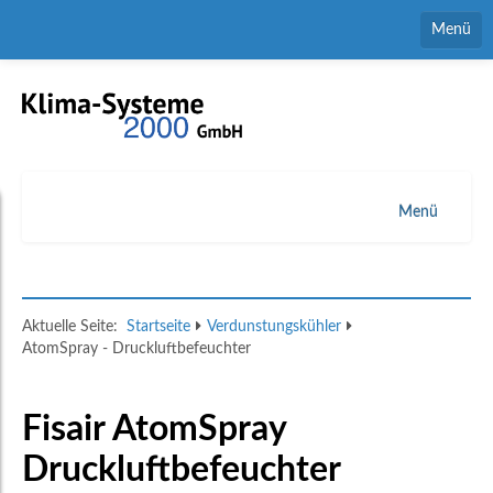
Menü
Home
Kontaktformular
Ansprechpartner
Menü
Downloads
Luftbefeuchter
Stellenmarkt
Verdunstungskühler
Aktuelle Seite:
Startseite
Verdunstungskühler
AtomSpray - Druckluftbefeuchter
Entfeuchter
Siphons
Fisair AtomSpray
Anwendungen
Druckluftbefeuchter
Service