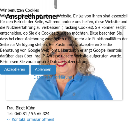
Wir benutzen Cookies
Ansprechpartner
Wir nutzen Cookies auf unserer Website. Einige von ihnen sind essenziell
für den Betrieb der Seite, während andere uns helfen, diese Website und
die Nutzererfahrung zu verbessern (Tracking Cookies). Sie können selbst
entscheiden, ob Sie die Cookies zulassen möchten. Bitte beachten Sie,
dass bei einer Ablehnung womöglich nicht mehr alle Funktionalitäten der
Seite zur Verfügung stehen. Bei Zustimmung akzeptieren Sie die
Benutzung von Google WebFonts. Hierdurch erlangt Google Kenntnis
darüber, dass über Ihre IP-Adresse unsere Website aufgerufen wurde.
Bitte lesen Sie vorab unsere Datenschutzerklärung.
Akzeptieren
Ablehnen
Datenschutzerklärung
|
Impressum
Frau Birgit Kühn
Tel.: 060 81 / 96 65 324
-> Kontaktformular öffnen!